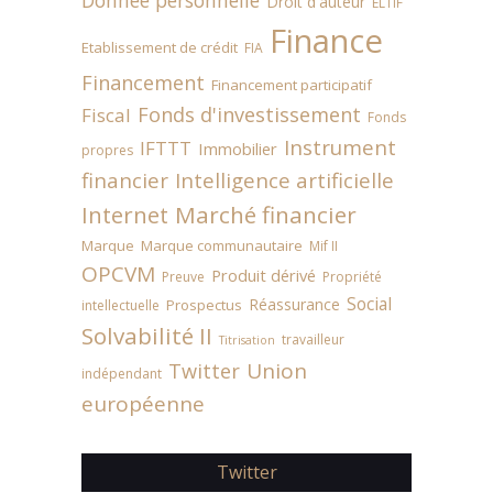
Donnée personnelle
Droit d'auteur
ELTIF
Finance
Etablissement de crédit
FIA
Financement
Financement participatif
Fonds d'investissement
Fiscal
Fonds
Instrument
IFTTT
Immobilier
propres
financier
Intelligence artificielle
Internet
Marché financier
Marque
Marque communautaire
Mif II
OPCVM
Produit dérivé
Preuve
Propriété
Social
Réassurance
Prospectus
intellectuelle
Solvabilité II
travailleur
Titrisation
Union
Twitter
indépendant
européenne
Twitter