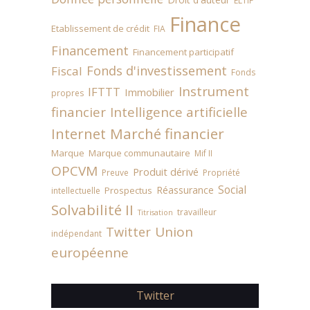
ELTIF
Finance
Etablissement de crédit
FIA
Financement
Financement participatif
Fonds d'investissement
Fiscal
Fonds
Instrument
IFTTT
Immobilier
propres
financier
Intelligence artificielle
Internet
Marché financier
Marque
Marque communautaire
Mif II
OPCVM
Produit dérivé
Preuve
Propriété
Social
Réassurance
Prospectus
intellectuelle
Solvabilité II
travailleur
Titrisation
Union
Twitter
indépendant
européenne
Twitter