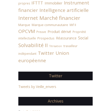
Instrument
IFTTT
Immobilier
propres
financier
Intelligence artificielle
Internet
Marché financier
Marque
Marque communautaire
Mif II
OPCVM
Produit dérivé
Preuve
Propriété
Social
Réassurance
Prospectus
intellectuelle
Solvabilité II
travailleur
Titrisation
Union
Twitter
indépendant
européenne
Twitter
Tweets by Veille_envers
Archives