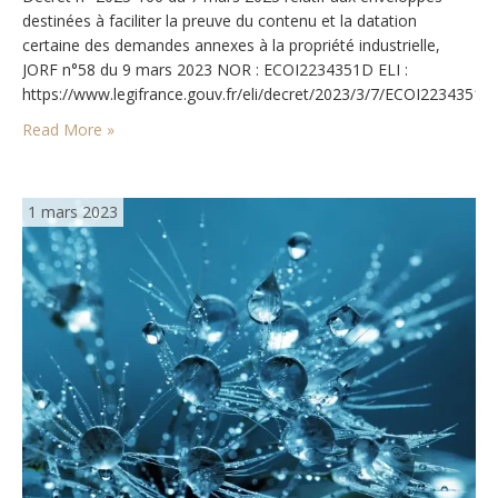
destinées à faciliter la preuve du contenu et la datation
certaine des demandes annexes à la propriété industrielle,
JORF n°58 du 9 mars 2023 NOR : ECOI2234351D ELI :
https://www.legifrance.gouv.fr/eli/decret/2023/3/7/ECOI2234351D/
Objet : numérisation des enveloppes destinées à faciliter la
Read More »
preuve du contenu et la datation certaine des demandes
annexes à…
1 mars 2023