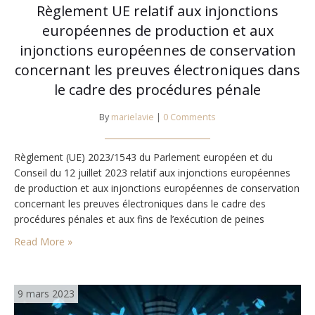
Règlement UE relatif aux injonctions
européennes de production et aux
injonctions européennes de conservation
concernant les preuves électroniques dans
le cadre des procédures pénale
By
marielavie
|
0 Comments
Règlement (UE) 2023/1543 du Parlement européen et du
Conseil du 12 juillet 2023 relatif aux injonctions européennes
de production et aux injonctions européennes de conservation
concernant les preuves électroniques dans le cadre des
procédures pénales et aux fins de l’exécution de peines
privatives de liberté prononcées à l’issue d’une procédure
Read More »
pénale, PE/4/2023/REV/1, JO L 191 du 28.7.2023, p. 118–180
ELI: http://data.europa.eu/eli/reg/2023/1543/oj
9 mars 2023