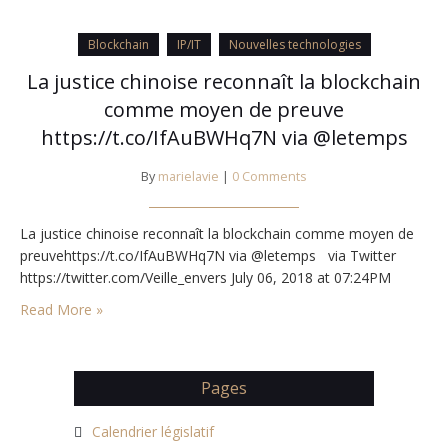
Protocole additionnel à la Convention sur la cybercriminalité…
Blockchain
IP/IT
Nouvelles technologies
La justice chinoise reconnaît la blockchain
comme moyen de preuve
https://t.co/IfAuBWHq7N via @letemps
By
marielavie
|
0 Comments
La justice chinoise reconnaît la blockchain comme moyen de
preuvehttps://t.co/IfAuBWHq7N via @letemps via Twitter
https://twitter.com/Veille_envers July 06, 2018 at 07:24PM
Read More »
Pages
Calendrier législatif